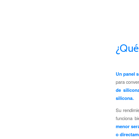
¿Qué 
Un panel so
para convert
de silicon
silicona.
Su rendimi
funciona b
menor será
o directam