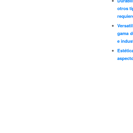
Durabil
otros t
requie
Versati
gama de
e indust
Estéti
aspecto