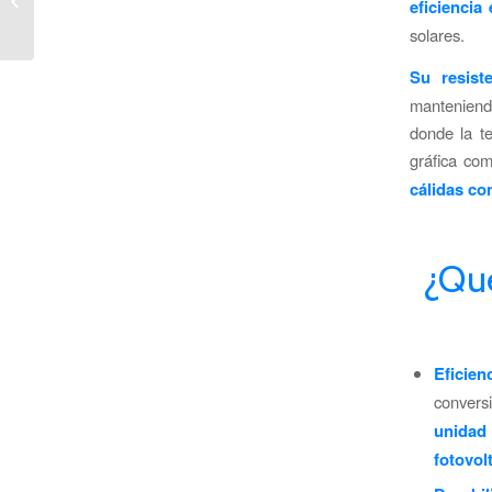
eficiencia
aislada de la red
solares.
eléctrica
Su resist
manteniendo
donde la t
gráfica com
cálidas co
¿Qué
Eficien
convers
unidad
fotovol