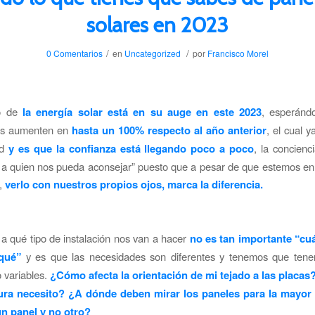
solares en 2023
/
/
0 Comentarios
en
Uncategorized
por
Francisco Morel
o de
la energía solar está en su auge en este 2023
, esperánd
nes aumenten en
hasta un 100% respecto al año anterior
, el cual y
rd
y es que la confianza está llegando poco a poco
, la concienc
 a quien nos pueda aconsejar” puesto que a pesar de que estemos en 
n,
verlo con nuestros propios ojos, marca la diferencia.
 a qué tipo de instalación nos van a hacer
no es tan importante “cu
rqué”
y es que las necesidades son diferentes y tenemos que tene
 variables.
¿Cómo afecta la orientación de mi tejado a las placas
ura necesito? ¿A dónde deben mirar los paneles para la mayor 
n panel y no otro?