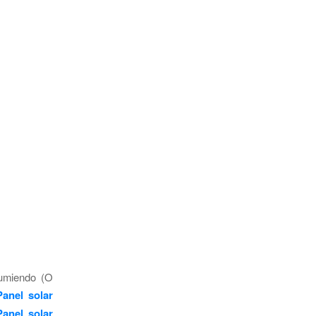
sumiendo (O
anel solar
Panel solar