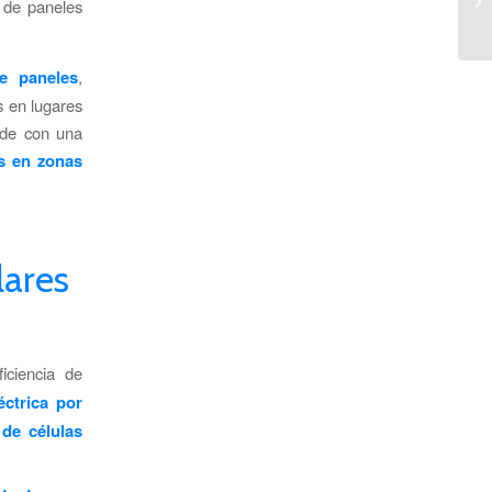
 de paneles
e paneles
,
s en lugares
ide con una
s en zonas
lares
iciencia de
éctrica por
de células