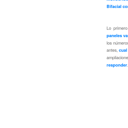
Bifacial c
Lo primero
paneles va
los números
antes,
cual
ampliacio
responder