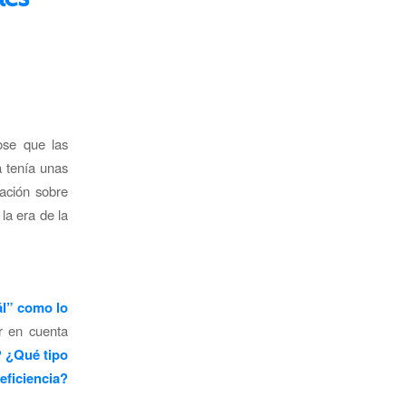
ose que las
a tenía unas
iación sobre
la era de la
ál” como lo
r en cuenta
? ¿Qué tipo
eficiencia?