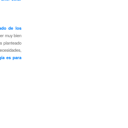
ado de los
er muy bien
os planteado
necesidades,
ía es para