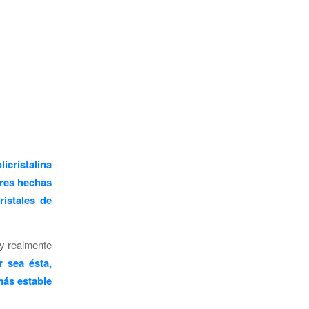
?
licristalina
ares hechas
ristales de
y realmente
 sea ésta,
más estable