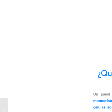
¿Qu
Un panel 
monocrista
Las aplicaciones de la
células so
energía fotovoltaica