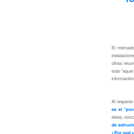
El mercad
instalacio
cifras réco
todo “aquel
informació
Al respecto
es el “po
éstas, como
de estruct
¿Por qué u