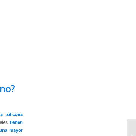
ino?
a silicona
eles
tienen
n una mayor