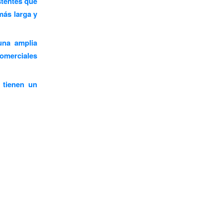
stentes que
 más larga y
una amplia
comerciales
 tienen un