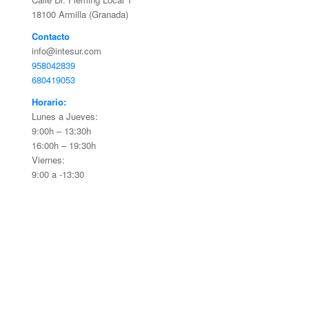
18100 Armilla (Granada)
Contacto
info@intesur.com
958042839
680419053
Horario:
Lunes a Jueves:
9:00h – 13:30h
16:00h – 19:30h
Viernes:
9:00 a -13:30