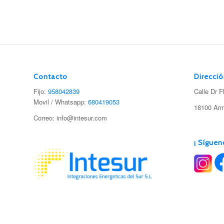
Contacto
Direcci
Fijo:
958042839
Calle Dr F
Movil / Whatsapp:
680419053
18100 Arm
Correo: info@intesur.com
¡ Síguen