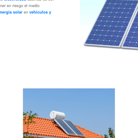
ner en riesgo el medio
nergía solar
en
vehiculos y