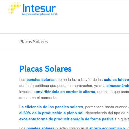
Placas Solares
Placas Solares
Los
paneles solares
captan la luz a través de las
células fotovo
corriente continua que podemos aprovechar, ya sea
almacenándo
inversor c
onvirtiéndola en corriente alterna
, que es la que usa
su uso en el momento.
La eficiencia de los paneles solares
, permanece hasta cuando 
el 60% de la producción a pleno sol,
dependiendo del tipo de n
excelente forma de
producir energía de forma pasiva
sin que 
Los
paneles solares
pueden colaborar al
ahorro económico y
d