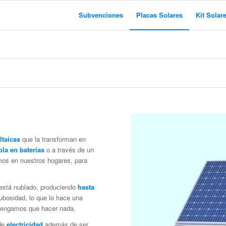
Subvenciones
Placas Solares
Kit Solar
ltaicas
que la transforman en
la en baterías
o a través de un
mos en nuestros hogares, para
está nublado, produciendo
hasta
ubosidad, lo que lo hace una
tengamos que hacer nada.
e
electricidad
además de ser