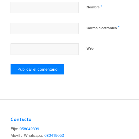
*
Nombre
*
Correo electrónico
Web
Contacto
Fijo:
958042839
Movil / Whatsapp:
680419053