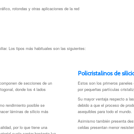
ráfico, rotondas y otras
aplicaciones de la red
liar. Los tipos más habituales son las siguientes:
Policristalinos de silici
Se componen de secciones de un
Estos son los primeros paneles
octogonal, donde los 4 lados
por pequeñas partículas cristali
Su mayor ventaja respecto a las 
imo rendimiento posible se
debido a que el proceso de prod
 hacer láminas de silicio más
asequibles para todo el mundo.
Asimismo también presenta desv
alidad, por lo que tiene una
celdas presentan menor resistenc
terial suele captar bastante luz