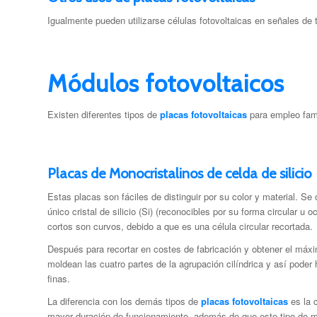
Igualmente pueden utilizarse células fotovoltaicas en señales de t
Módulos fotovoltaicos
Existen diferentes tipos de
placas fotovoltaicas
para empleo fami
Placas de Monocristalinos de celda de silicio
Estas placas son fáciles de distinguir por su color y material. 
único cristal de silicio (Si) (reconocibles por su forma circular u 
cortos son curvos, debido a que es una célula circular recortada.
Después para recortar en costes de fabricación y obtener el máx
moldean las cuatro partes de la agrupación cilíndrica y así poder
finas.
La diferencia con los demás tipos de
placas fotovoltaicas
es la c
mayor duración de funcionamiento, además de que este tipo de ma