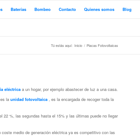
es
Baterías
Bombeo
Contacto
Quienes somos
Blog
Tú estás aquí:
Inicio
/
Placas Fotovoltaicas
a eléctrica
a un hogar, por ejemplo abastecer de luz a una casa.
 es la
unidad fotovoltaica
, es la encargada de recoger toda la
el 22 %, las segundas hasta el 15% y las últimas puede no llegar
u coste medio de generación eléctrica ya es competitivo con las