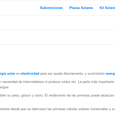
Subvenciones
Placas Solares
Kit Solar
rgía solar
en
electricidad
para ser usada directamente, y suministran
energí
in necesidad de intermediarios ni produce ruidos etc. La parte más importante
sigue.
bién su peso, grosor y costo. El rendimiento de las primeras puede alcanzar 
nstante desde que se fabricaron las primeras células solares comerciales y s