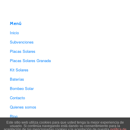
Menú
Inicio
Subvenciones
Placas Solares
Placas Solares Granada
Kit Solares
Baterías
Bombeo Solar
Contacto
Quienes somos
Blog
Este sitio web utiliza cookies para que usted tenga la mejor experiencia de
usuario. Si continúa navegando está dando su consentimiento para la
aceptación de las mencionadas cookies y la aceptación de nuestra
política de