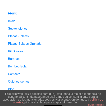
Menú
Inicio
Subvenciones
Placas Solares
Placas Solares Granada
Kit Solares
Baterías
Bombeo Solar
Contacto
Quienes somos
Blog
Este sitio web utiliza cookies para que usted tenga la mejor experiencia de
usuario. Si continúa navegando está dando su consentimiento para la
aceptación de las mencionadas cookies y la aceptación de nuestra
política de
cookies
, pinche el enlace para mayor información.
plugin cookies