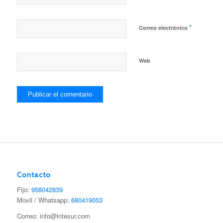
*
Correo electrónico
Web
Contacto
Fijo:
958042839
Movil / Whatsapp:
680419053
Correo: info@intesur.com