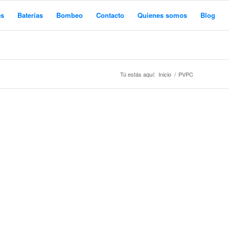
es
Baterías
Bombeo
Contacto
Quienes somos
Blog
Tú estás aquí:
Inicio
/
PVPC