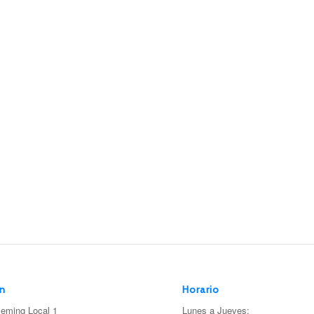
ón
Horario
leming Local 1
Lunes a Jueves: