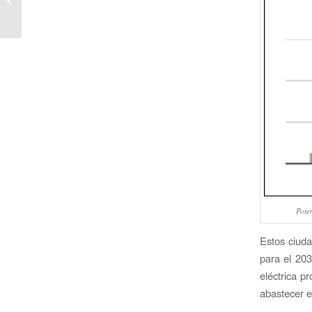
energético en edificio industrial
Pote
Estos ciud
para el 203
eléctrica p
abastecer 