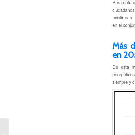
Para obtene
ciudadanos
existir par
en el conju
Más d
en 2
De esta m
energéticos
siempre y c
Planta fotovoltaica optimiza consumo