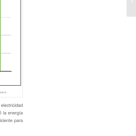
en
eace.
lectricidad
0 la energía
iciente para