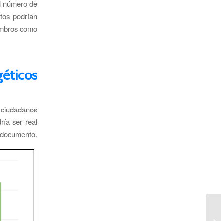
el número de
tos podrían
iembros como
éticos
ciudadanos
ría ser real
l documento.
UN