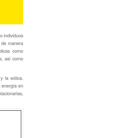
o individuos
, de manera
úblicas como
es, así como
y la eólica.
e energía en
acionarias,