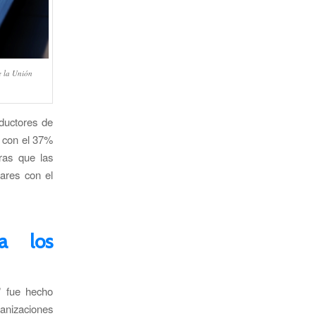
e la Unión
oductores de
r con el 37%
ras que las
ares con el
ra los
” fue hecho
ganizaciones