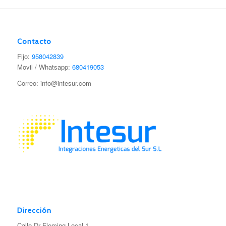
Contacto
Fijo:
958042839
Movil / Whatsapp:
680419053
Correo: info@intesur.com
Dirección
Calle Dr Fleming Local 1