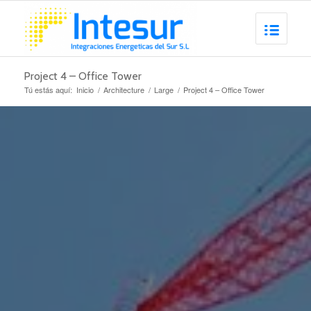
Project 4 – Office Tower
Tú estás aquí:
Inicio
/
Architecture
/
Large
/
Project 4 – Office Tower