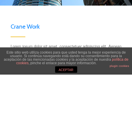
Crane Work
Lorem ipsum dolor sit amet, consectetuer adipiscing elit. Aenean
commodo ligula eget dolor. Aenean massa. Cum sociis natoque
Este sitio web utiliza cookies para que usted tenga la mejor experiencia de
usuario. Si continúa navegando está dando su consentimiento para la
penatibus et magnis dis parturient montes, nascetur ridiculus
aceptación de las mencionadas cookies y la aceptación de nuestra
política de
cookies
, pinche el enlace para mayor información.
mus. Donec quam felis, ultricies nec, pellentesque eu, pretium
plugin cookies
quis, sem. Nulla consequat massa quis enim.
ACEPTAR