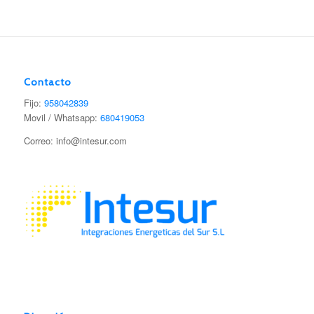
Contacto
Fijo:
958042839
Movil / Whatsapp:
680419053
Correo: info@intesur.com