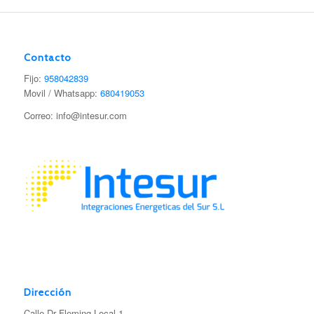
Contacto
Fijo:
958042839
Movil / Whatsapp:
680419053
Correo: info@intesur.com
Dirección
Calle Dr Fleming Local 1